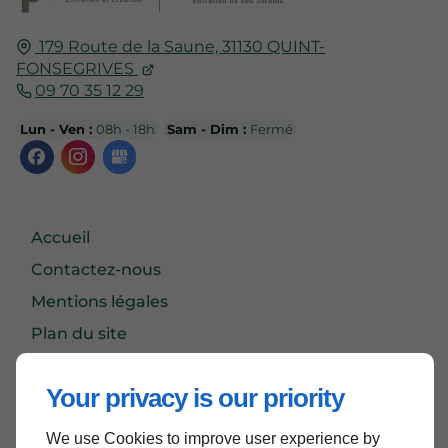
179 Route de la Saune,
31130
QUINT-
FONSEGRIVES
09 70 35 12 29
Lun - Ven :
08h - 18h
Sam - Dim :
Fermé
Accueil
Contactez-nous
Mentions légales
Plan du site
Your privacy is our priority
Haut de page
We use Cookies to improve user experience by